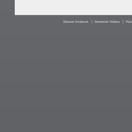
Diözese Innsbruck
Gemeinde Volders
Flüc