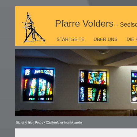
Pfarre Volders
- Seels
STARTSEITE
ÜBER UNS
DIE
Sie sind hier:
Fotos
/
Cäcilienfeier Musikkapelle