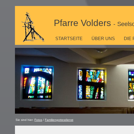
Pfarre Volders
- Seels
STARTSEITE
ÜBER UNS
DIE
Sie sind hier:
Fotos
/
Familiengottesdienst