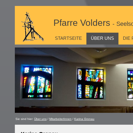
Pfarre Volders
- Seels
STARTSEITE
ÜBER UNS
DIE
Sie sind hier:
Über uns
/
MitarbeiterInnen
/
Karina Gronau