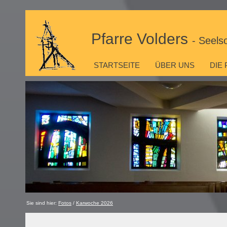
Pfarre Volders
- Seels
STARTSEITE
ÜBER UNS
DIE
Sie sind hier:
Fotos
/
Karwoche 2026