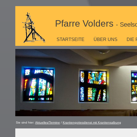
Pfarre Volders
- Seels
STARTSEITE
ÜBER UNS
DIE
Sie sind hier:
Aktuelles/Termine
/
Krankengottesdienst mit Krankensalbung