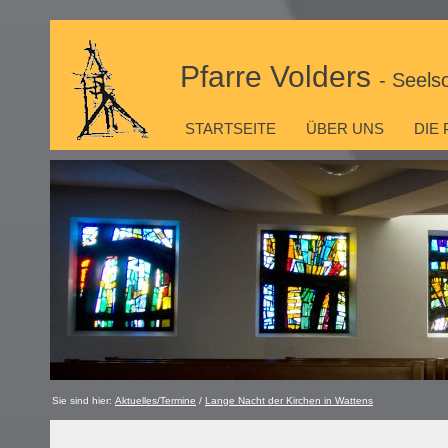
Pfarre Volders
- Seels
STARTSEITE
ÜBER UNS
DIE
Sie sind hier:
Aktuelles/Termine
/
Lange Nacht der Kirchen in Wattens