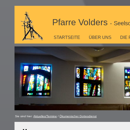
Pfarre Volders
- Seels
STARTSEITE
ÜBER UNS
DIE
Sie sind hier:
Aktuelles/Termine
/
Ökumenischer Gottesdienst