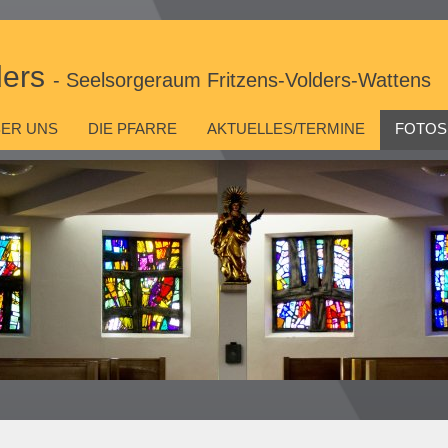
ders
- Seelsorgeraum Fritzens-Volders-Wattens
ER UNS
DIE PFARRE
AKTUELLES/TERMINE
FOTOS