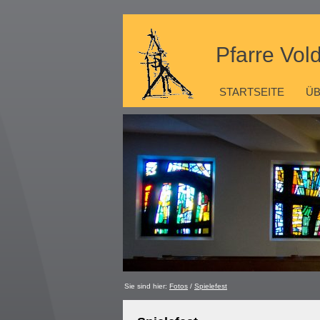
Pfarre Vol
STARTSEITE
ÜB
Sie sind hier:
Fotos
/
Spielefest