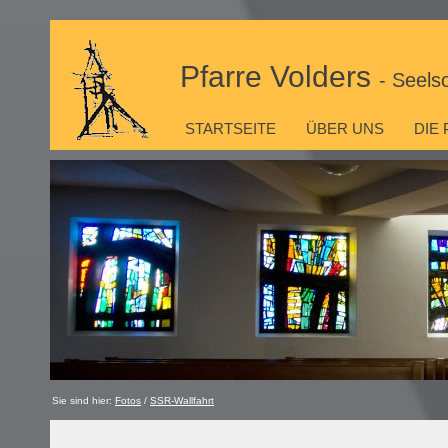
Pfarre Volders
- Seels
STARTSEITE
ÜBER UNS
DIE
Sie sind hier:
Fotos
/
SSR-Wallfahrt