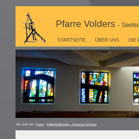
Pfarre Volders
- Seels
STARTSEITE
ÜBER UNS
DIE
Sie sind hier:
Fotos
/
Völkerballturnier - Dekanat Schwaz