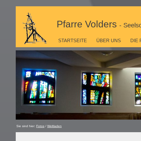
Pfarre Volders
- Seels
STARTSEITE
ÜBER UNS
DIE
Sie sind hier:
Fotos
/
Weltladen